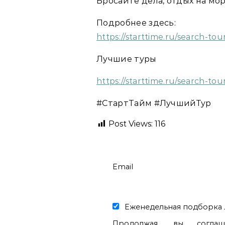
Бросайте дела, отдых на мор
Подробнее здесь:
https://starttime.ru/search-to
Лучшие туры
https://starttime.ru/search-tou
#СтартТайм #ЛучшийТур
Post Views:
116
Email
Еженедельная подборка 
Продолжая, вы согла