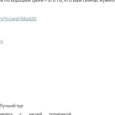
е по хорошей цене – это то, что Вам сейчас нужно!
urs?tvcard=56zq35
rs
Лучший тур
шаетесь с нашей политикой