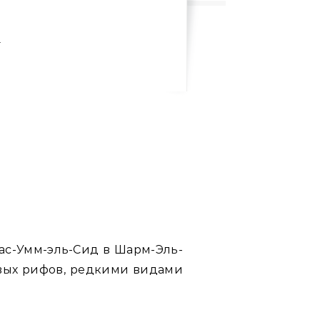
л
ас-Умм-эль-Сид в Шарм-Эль-
овых рифов, редкими видами