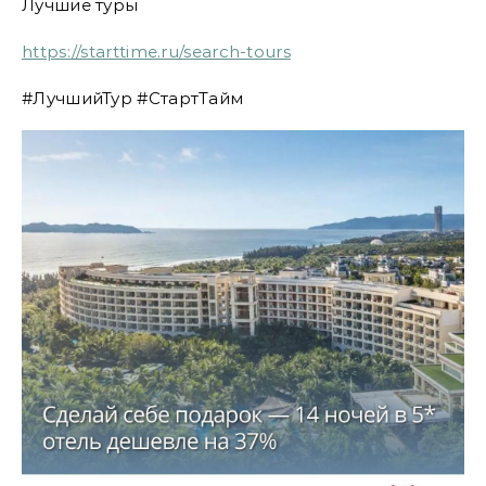
Лучшие туры
https://starttime.ru/search-tours
#ЛучшийТур #СтартТайм