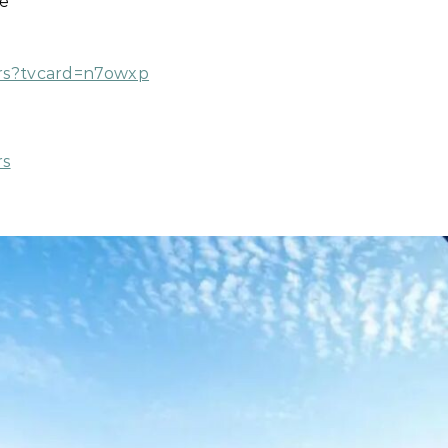
е
ours?tvcard=n7owxp
rs