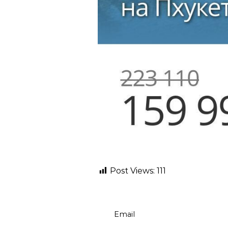
Post Views:
111
Email