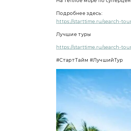
На тёплое море по суперцен
Подробнее здесь:
https://starttime.ru/search-t
Лучшие туры
https://starttime.ru/search-tou
#СтартТайм #ЛучшийТур