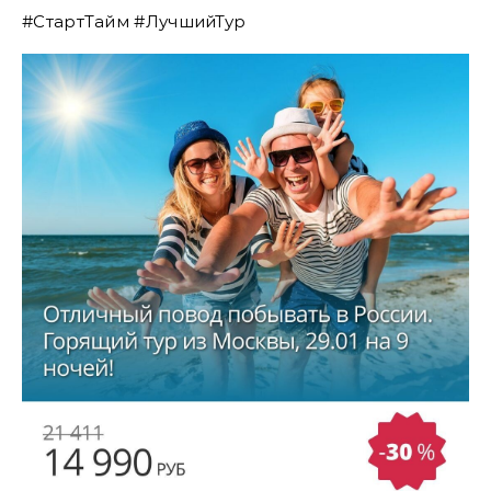
#СтартТайм #ЛучшийТур