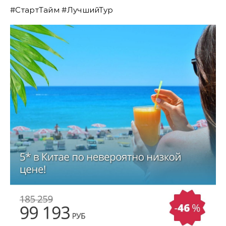
#СтартТайм #ЛучшийТур