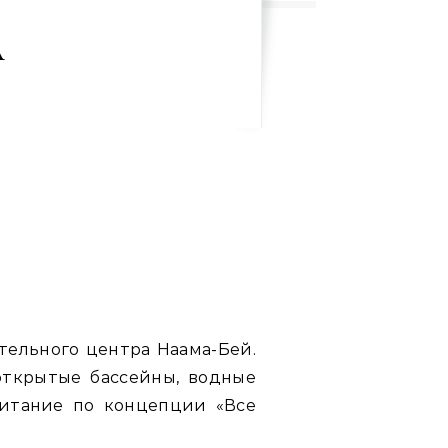
л
тельного центра Наама-Бей.
открытые бассейны, водные
питание по концепции «Все