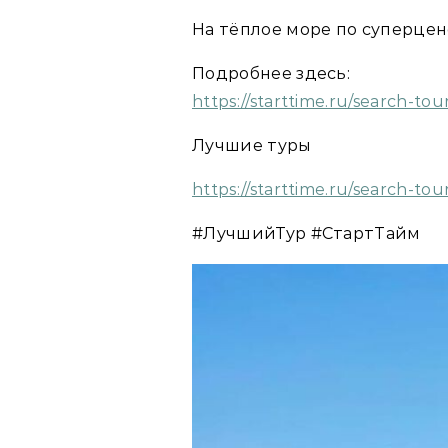
На тёплое море по суперцен
Подробнее здесь:
https://starttime.ru/search-to
Лучшие туры
https://starttime.ru/search-tou
#ЛучшийТур #СтартТайм