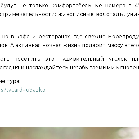
удут не только комфортабельные номера в 4*
опримечательности: живописные водопады, уни
ню в кафе и ресторанах, где свежие морепрод
ов. А активная ночная жизнь подарит массу впеч
сть посетить этот удивительный уголок пл
сегодня и наслаждайтесь незабываемыми мгновени
е тура:
ours?tvcard=u9a2kq