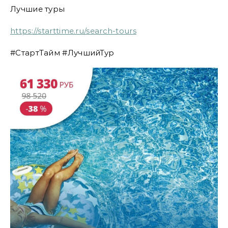
Лучшие туры
https://starttime.ru/search-tours
#СтартТайм #ЛучшийТур