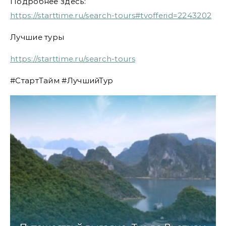
Подробнее здесь:
https://starttime.ru/search-tours#tvofferid=2243202
Лучшие туры
https://starttime.ru/search-tours
#СтартТайм #ЛучшийТур