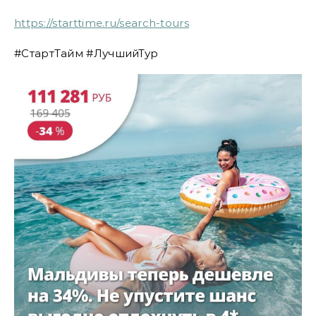
https://starttime.ru/search-tours
#СтартТайм #ЛучшийТур