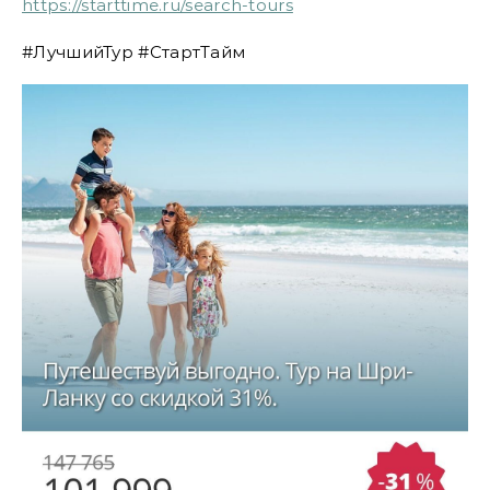
https://starttime.ru/search-tours
#ЛучшийТур #СтартТайм